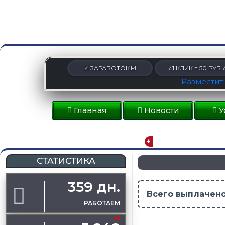
☑️ ЗАРАБОТОК ☑️
⭐1 КЛИК = 50 РУБ 
Разместить
Главная
Новости
У
СТАТИСТИКА
359 дн.
Всего выплачено
РАБОТАЕМ
+9